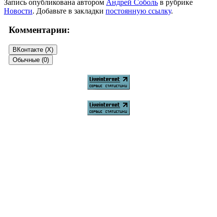
Запись опубликована автором
Андрей Соболь
в рубрике
Новости
. Добавьте в закладки
постоянную ссылку
.
Комментарии:
ВКонтакте (
X
)
Обычные (0)
Добавить комментарий
Ваш адрес email не будет опубликован.
Обязательные поля
помечены
*
Комментарий
*
Имя
*