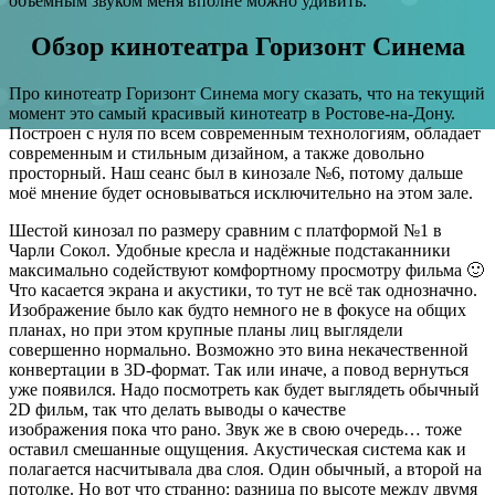
объёмным звуком меня вполне можно удивить.
Обзор кинотеатра Горизонт Синема
Про кинотеатр Горизонт Синема могу сказать, что на текущий
момент это самый красивый кинотеатр в Ростове-на-Дону.
Построен с нуля по всем современным технологиям, обладает
современным и стильным дизайном, а также довольно
просторный. Наш сеанс был в кинозале №6, потому дальше
моё мнение будет основываться исключительно на этом зале.
Шестой кинозал по размеру сравним с платформой №1 в
Чарли Сокол. Удобные кресла и надёжные подстаканники
максимально содействуют комфортному просмотру фильма 🙂
Что касается экрана и акустики, то тут не всё так однозначно.
Изображение было как будто немного не в фокусе на общих
планах, но при этом крупные планы лиц выглядели
совершенно нормально. Возможно это вина некачественной
конвертации в 3D-формат. Так или иначе, а повод вернуться
уже появился. Надо посмотреть как будет выглядеть обычный
2D фильм, так что делать выводы о качестве
изображения пока что рано. Звук же в свою очередь… тоже
оставил смешанные ощущения. Акустическая система как и
полагается насчитывала два слоя. Один обычный, а второй на
потолке. Но вот что странно: разница по высоте между двумя