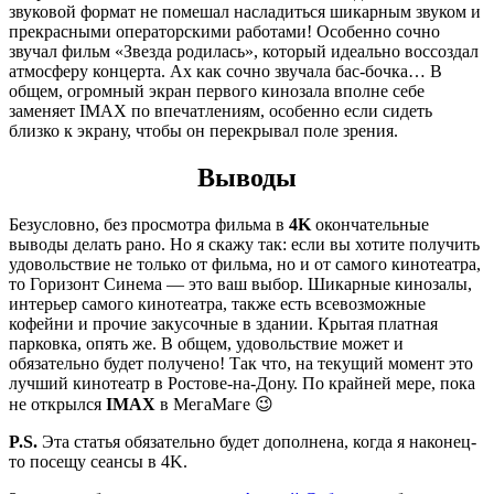
звуковой формат не помешал насладиться шикарным звуком и
прекрасными операторскими работами! Особенно сочно
звучал фильм «Звезда родилась», который идеально воссоздал
атмосферу концерта. Ах как сочно звучала бас-бочка… В
общем, огромный экран первого кинозала вполне себе
заменяет IMAX по впечатлениям, особенно если сидеть
близко к экрану, чтобы он перекрывал поле зрения.
Выводы
Безусловно, без просмотра фильма в
4K
окончательные
выводы делать рано. Но я скажу так: если вы хотите получить
удовольствие не только от фильма, но и от самого кинотеатра,
то Горизонт Синема — это ваш выбор. Шикарные кинозалы,
интерьер самого кинотеатра, также есть всевозможные
кофейни и прочие закусочные в здании. Крытая платная
парковка, опять же. В общем, удовольствие может и
обязательно будет получено! Так что, на текущий момент это
лучший кинотеатр в Ростове-на-Дону. По крайней мере, пока
не открылся
IMAX
в МегаМаге 😉
P.S.
Эта статья обязательно будет дополнена, когда я наконец-
то посещу сеансы в 4K.