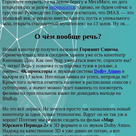
Горизонте открыть, то на левом берегу в МегаМаге, но дата
открытия раз за разом
переносится
. Однако, не будем сейчас о
грустном! Руководство Горизонта посчитало, что IMAX — это
прошлый век, и решило вместо одного, пусть и уникального
зала, открыть стандартный мультиплекс на 13 залов. Ну ок…
О чём вообще речь?
Новый кинотеатр получил название
Горизонт Синема
.
Примечательно, что в соседнем здании уже есть кинотеатр
Киномакс-Дон. Как они буду уживаться вместе, спросите вы?
А легко! Ведь у новичка есть парочка тузов в рукаве, а
именно:
4K-проекторы
и звуковая система
Dolby Atmos
в
каждом из 13 залов. Неплохая заявка на успех, неправда ли?
Кроме того хочется отметить наличие в расписании сеансов с
субтитрами, а значит можно будет наконец-то посмотреть
фильмы на оригинальном языке не дожидаясь выхода на
BluRay.
Но это всё лирика. Не хочется просто так нахваливать новый
кинотеатр за одни только технологии. Вдруг он не так уж и
хорош? Поэтому мы решили сходить на фильм
«Мир
Юрского Периода-2»
в 3D формате и со звуком Dolby Atmos.
Надежд на качественное 3D я уже давно не питаю, а вот