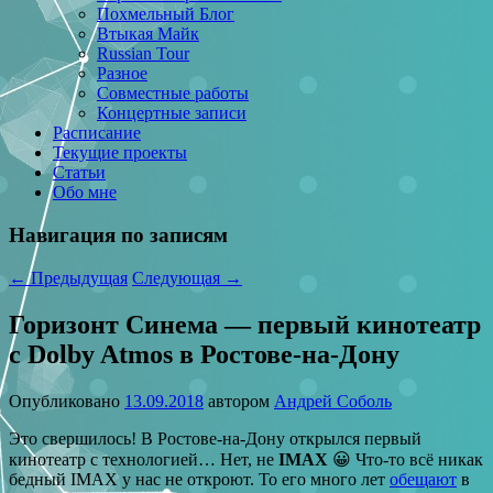
Похмельный Блог
Втыкая Майк
Russian Tour
Разное
Совместные работы
Концертные записи
Расписание
Текущие проекты
Статьи
Обо мне
Навигация по записям
←
Предыдущая
Следующая
→
Горизонт Синема — первый кинотеатр
с Dolby Atmos в Ростове-на-Дону
Опубликовано
13.09.2018
автором
Андрей Соболь
Это свершилось! В Ростове-на-Дону открылся первый
кинотеатр с технологией… Нет, не
IMAX
😀 Что-то всё никак
бедный IMAX у нас не откроют. То его много лет
обещают
в