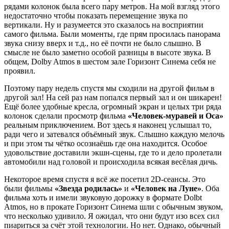
рядами колонок была всего пару метров. На мой взгляд этого
недостаточно чтобы показать перемещение звука по
вертикали. Ну и разумеется это сказалось на восприятии
самого фильма. Были моменты, где прям просилась панорама
звука снизу вверх и т.д., но её почти не было слышно. В
смысле не было заметно особой разницы в высоте звука. В
общем, Dolby Atmos в шестом зале Горизонт Синема себя не
проявил.
Поэтому пару недель спустя мы сходили на другой фильм в
другой зал! На сей раз нам попался первый зал и он шикарен!
Ещё более удобные кресла, огромный экран и целых три ряда
колонок сделали просмотр фильма
«Человек-муравей и Оса»
реальным приключением. Вот здесь я наконец услышал то,
ради чего и затевался объёмный звук. Слышно каждую мелочь
и при этом ты чётко осознаёшь где она находится. Особое
удовольствие доставили экшн-сцены, где то и дело пролетали
автомобили над головой и происходила всякая весёлая дичь.
Некоторое время спустя я всё же посетил 2D-сеансы. Это
были фильмы
«Звезда родилась»
и
«Человек на Луне»
. Оба
фильма хоть и имели звуковую дорожку в формате Dolbt
Atmos, но в прокате Горизонт Синема шли с обычным звуком,
что несколько удивило. Я ожидал, что они будут изо всех сил
пиариться за счёт этой технологии. Но нет. Однако, обычный