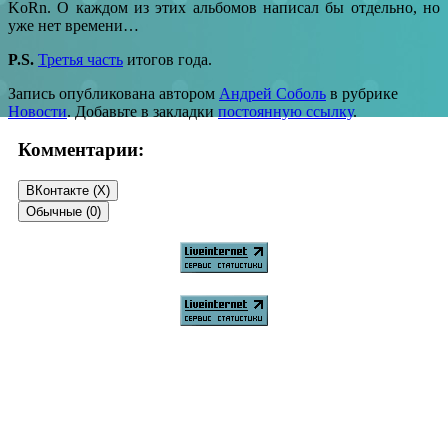
KoRn. О каждом из этих альбомов написал бы отдельно, но
уже нет времени…
P.S.
Третья часть
итогов года.
Запись опубликована автором
Андрей Соболь
в рубрике
Новости
. Добавьте в закладки
постоянную ссылку
.
Комментарии:
ВКонтакте (
X
)
Обычные (0)
Добавить комментарий
Ваш адрес email не будет опубликован.
Обязательные поля
помечены
*
Комментарий
*