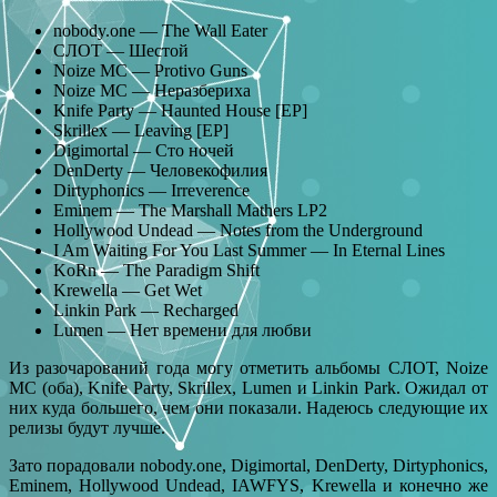
nobody.one — The Wall Eater
СЛОТ — Шестой
Noize MC — Protivo Guns
Noize MC — Неразбериха
Knife Party — Haunted House [EP]
Skrillex — Leaving [EP]
Digimortal — Сто ночей
DenDerty — Человекофилия
Dirtyphonics — Irreverence
Eminem — The Marshall Mathers LP2
Hollywood Undead — Notes from the Underground
I Am Waiting For You Last Summer — In Eternal Lines
KoRn — The Paradigm Shift
Krewella — Get Wet
Linkin Park — Recharged
Lumen — Нет времени для любви
Из разочарований года могу отметить альбомы СЛОТ, Noize
MC (оба), Knife Party, Skrillex, Lumen и Linkin Park. Ожидал от
них куда большего, чем они показали. Надеюсь следующие их
релизы будут лучше.
Зато порадовали nobody.one, Digimortal, DenDerty, Dirtyphonics,
Eminem, Hollywood Undead, IAWFYS, Krewella и конечно же