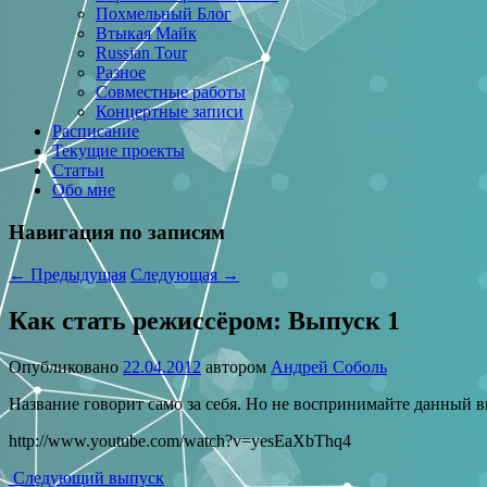
Похмельный Блог
Втыкая Майк
Russian Tour
Разное
Совместные работы
Концертные записи
Расписание
Текущие проекты
Статьи
Обо мне
Навигация по записям
←
Предыдущая
Следующая
→
Как стать режиссёром: Выпуск 1
Опубликовано
22.04.2012
автором
Андрей Соболь
Название говорит само за себя. Но не воспринимайте данный в
http://www.youtube.com/watch?v=yesEaXbThq4
Следующий выпуск