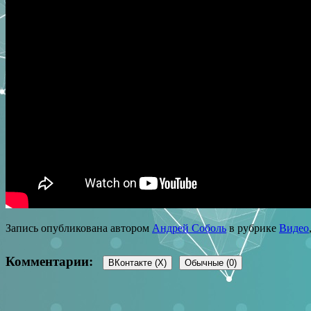
Запись опубликована автором
Андрей Соболь
в рубрике
Видео
Комментарии:
ВКонтакте (
X
)
Обычные (0)