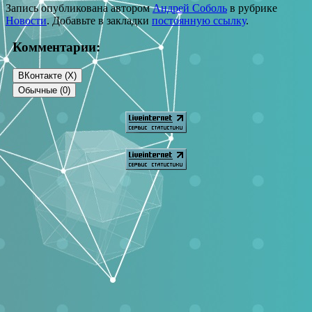
Запись опубликована автором
Андрей Соболь
в рубрике
Новости
. Добавьте в закладки
постоянную ссылку
.
Комментарии:
ВКонтакте (
X
)
Обычные (0)
Добавить комментарий
Ваш адрес email не будет опубликован.
Обязательные поля
помечены
*
Комментарий
*
Имя
*