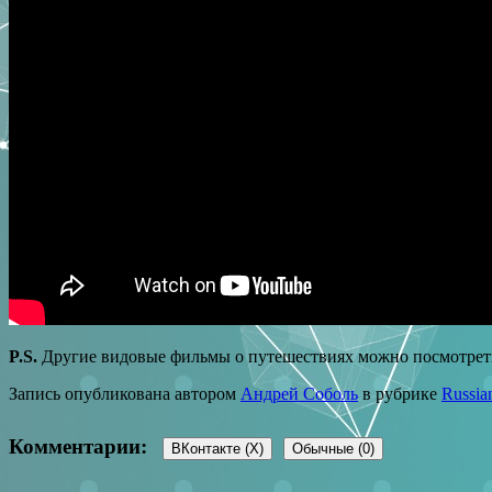
P.S.
Другие видовые фильмы о путешествиях можно посмотреть
Запись опубликована автором
Андрей Соболь
в рубрике
Russia
Комментарии:
ВКонтакте (
X
)
Обычные (0)