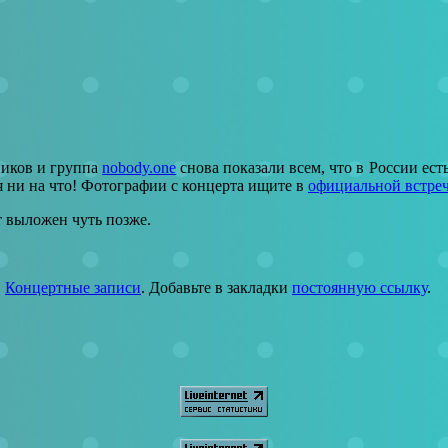
ников и группа
nobody.one
снова показали всем, что в России ест
 ни на что! Фотографии с концерта ищите в
официальной встре
т выложен чуть позже.
,
Концертные записи
. Добавьте в закладки
постоянную ссылку
.
 5 комментариев