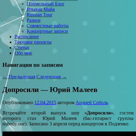
Похмельный Блог
Втыкая Майк
Russian Tour
Разное
Совместные работы
Концертные записи
Расписание
Текущие проекты
Статьи
Обо мне
Навигация по записям
←
Предыдущая
Следующая
→
Допросили — Юрий Малеев
Опубликовано
12.04.2015
автором
Андрей Соболь
Встречайте второй выпуск шоу
«Допросили»
, гостем
которого стал Юрий Малеев (бас-гитарист группы
nobody.one). Записано 3 апреля перед концертом в Подземке.